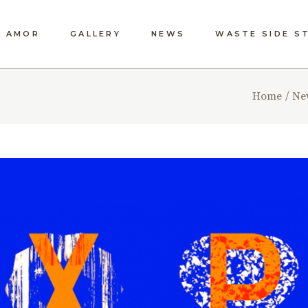
M AMOR
GALLERY
NEWS
WASTE SIDE S
PRESS
SEEDS OF MEA
Home
Ne
EVENTS
ARTIST’S STUD
SENSORY GARD
VIDEO
HOW DOES A
‘CRÉATION
MESSAGÈRE’ C
INTO BEING?
A HUMAN DIME