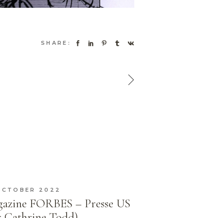
SHARE:
OCTOBER 2022
azine FORBES – Presse US
r Cathrine Todd)