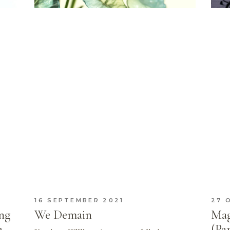
16 SEPTEMBER 2021
27 
ng
We Demain
Mag
e
(Pa