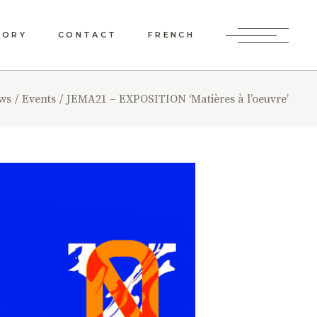
TORY
CONTACT
FRENCH
NING
ws
Events
JEMA21 – EXPOSITION ‘Matières à l’oeuvre’
IO OR
EN?
OME
NSION