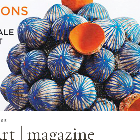
SSE
Art | magazine