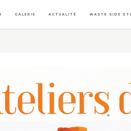
R
GALERIE
ACTUALITÉ
WASTE SIDE ST
PRESSE
LES GRAINES
MESSAGÈRES
EVÈNEMENTS
L’ATELIER JARD
SENS
VIDÉO
NAISSANCE D’U
CRÉATION MESS
UNE DIMENSION
HUMAINE