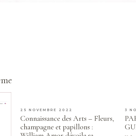
hème
25 NOVEMBRE 2022
3 N
Connaissance des Arts – Fleurs,
PA
champagne et papillons :
GUE
William Amor dévoile sa