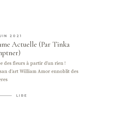
UIN 2021
me Actuelle (Par Tinka
ptner)
ée des fleurs à partir d’un rien !
isan d’art William Amor ennoblit des
ères
LIRE