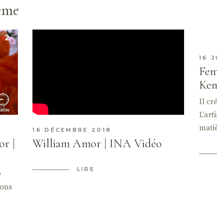
hème
16 J
Fem
Kem
Il cr
L’art
mati
16 DÉCEMBRE 2018
or |
William Amor | INA Vidéo
LIRE
e
ions