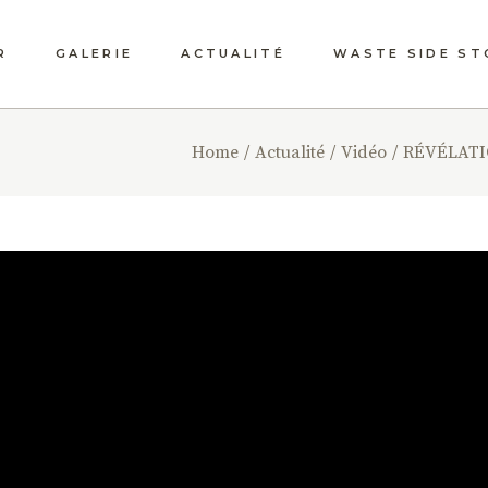
R
GALERIE
ACTUALITÉ
WASTE SIDE ST
PRESSE
LES GRAINES
Home
Actualité
Vidéo
RÉVÉLATIO
MESSAGÈRES
EVÈNEMENTS
L’ATELIER JARD
SENS
VIDÉO
NAISSANCE D’U
CRÉATION MESS
UNE DIMENSION
HUMAINE