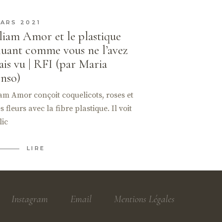
MARS 2021
liam Amor et le plastique
luant comme vous ne l’avez
ais vu | RFI (par Maria
nso)
am Amor conçoit coquelicots, roses et
s fleurs avec la fibre plastique. Il voit
lic
LIRE
Instagram
Email
Mentions Légales