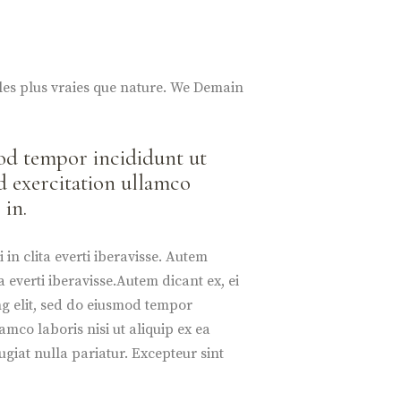
ales plus vraies que nature. We Demain
mod tempor incididunt ut
d exercitation ullamco
 in.
 in clita everti iberavisse. Autem
ta everti iberavisse.Autem dicant ex, ei
ing elit, sed do eiusmod tempor
mco laboris nisi ut aliquip ex ea
giat nulla pariatur. Excepteur sint