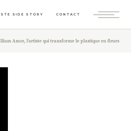
STE SIDE STORY
CONTACT
S GRAINES
lliam Amor, l’artiste qui transforme le plastique en fleurs
SSAGÈRES
ATELIER JARDIN DES
NS
ISSANCE D’UNE
ÉATION MESSAGÈRE
E DIMENSION
MAINE