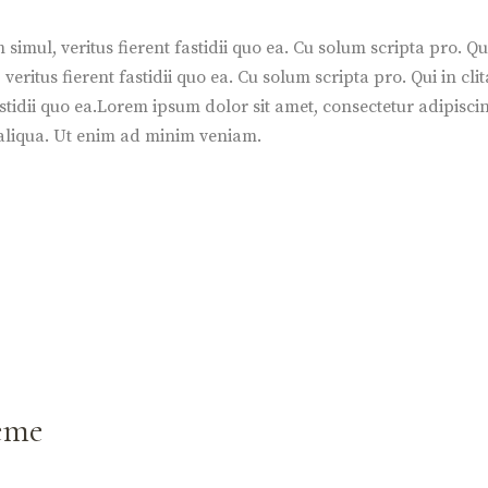
simul, veritus fierent fastidii quo ea. Cu solum scripta pro. Qui
veritus fierent fastidii quo ea. Cu solum scripta pro. Qui in clit
fastidii quo ea.Lorem ipsum dolor sit amet, consectetur adipisc
 aliqua. Ut enim ad minim veniam.
hème